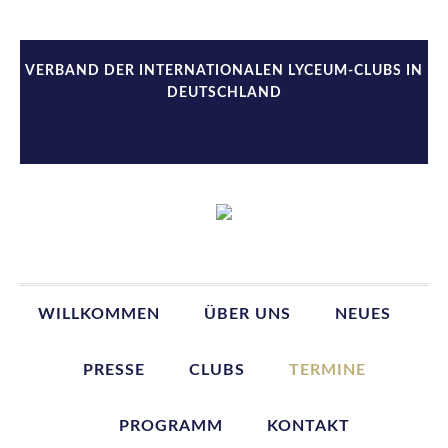
Zur
Zum
Zur
Hauptnavigation
Inhalt
Seitenspalte
springen
springen
springen
VERBAND DER INTERNATIONALEN LYCEUM-CLUBS IN
DEUTSCHLAND
WILLKOMMEN
ÜBER UNS
NEUES
PRESSE
CLUBS
TERMINE
PROGRAMM
KONTAKT